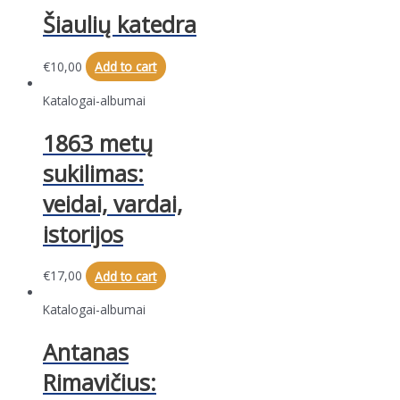
Šiaulių katedra
€
10,00
Add to cart
Katalogai-albumai
1863 metų
sukilimas:
veidai, vardai,
istorijos
€
17,00
Add to cart
Katalogai-albumai
Antanas
Rimavičius: