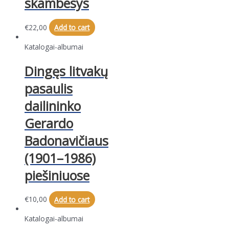
skambesys
€
22,00
Add to cart
Katalogai-albumai
Dingęs litvakų
pasaulis
dailininko
Gerardo
Badonavičiaus
(1901–1986)
piešiniuose
€
10,00
Add to cart
Katalogai-albumai