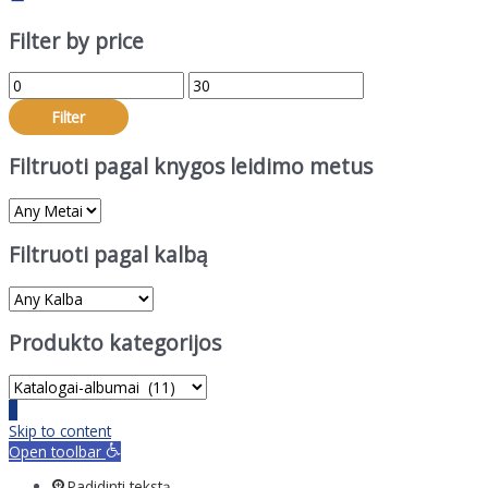
Filter by price
Min
Max
price
price
Filter
Filtruoti pagal knygos leidimo metus
Filtruoti pagal kalbą
Produkto kategorijos
Scroll
to
Skip to content
Top
Open toolbar
Padidinti tekstą