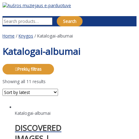
Pereiti
prie
Pagrindinis
Search for:
turinio
meniu
Search
Home
/
Knygos
/ Katalogai-albumai
Katalogai-albumai
Prekių filtras
Showing all 11 results
Katalogai-albumai
DISCOVERED
IMAGES |