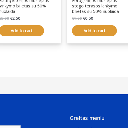
Šiaulių istorijos muziejaus
Fotografijos muziejaus
lankymo bilietas su 50%
stogo terasos lankymo
nuolaida
bilietas su 50% nuolaida
€
5,00
€
2,50
€
1,00
€
0,50
Add to cart
Add to cart
Greitas meniu