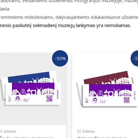
jų vadovams, vedantiems užsiėmimus Fotografijos muziejuje, muz
aida.
i remtiniems moksleiviams, dalyvaujantiems edukaciniuose užsiėmi
ėnesio paskutinį sekmadienį muziejų lankymas yra nemokamas.
-50%
-
El. bilietai
El. bilietai