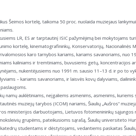
quantity
kus Šeimos kortelę, taikoma 50 proc. nuolaida muziejaus lankymui
iniams.
usiems LR, ES ar tarptautinį ISIC pažymėjimą bei mokytojams turi
nimo kortelę, kinematografininkų, Konservatorijų, Nacionalinės M
privalomosios karo tarnybos kariams, kariams savanoriams, nuo 
iams kaliniams ir tremtiniams, buvusiems getų, koncentracijos ar k
ynėjams, nukentėjusiems nuo 1991 m. sausio 11–13 d. ir po to vy
iams – kariams savanoriams, ir laisvės kovų dalyviams, dailinink
o paslaugoms.
aikų namų auklėtiniams, neįgaliems asmenims, asmenims, kuriems 
autinės muziejų tarybos (ICOM) nariams, Šiaulių „Aušros“ muziejau
os ministerijos darbuotojams, Lietuvos fotomenininkų sąjungos 
moksleivių grupėms, pateikusioms sąrašą, Šiaulių universiteto Huma
 katedrų studentams ir dėstytojams, vedantiems paskaitas Šiaulių