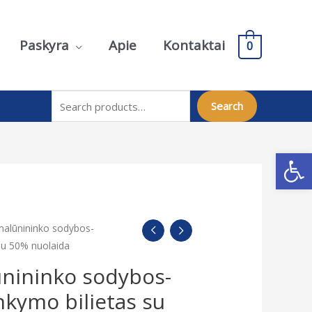
Paskyra
Apie
Kontaktai
0
Search for:
Search
Open
 malūnininko sodybos-
su 50% nuolaida
ūnininko sodybos-
nkymo bilietas su