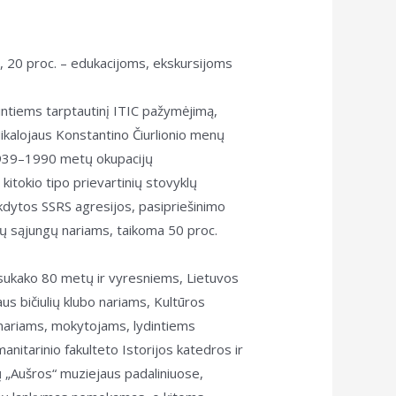
, 20 proc. – edukacijoms, ekskursijoms
ntiems tarptautinį ITIC pažymėjimą,
ikalojaus Konstantino Čiurlionio menų
1939–1990 metų okupacijų
itokio tipo prievartinių stovyklų
kdytos SSRS agresijos, pasipriešinimo
ų sąjungų nariams, taikoma 50 proc.
sukako 80 metų ir vyresniems, Lietuvos
s bičiulių klubo nariams, Kultūros
nariams, mokytojams, lydintiems
nitarinio fakulteto Istorijos katedros ir
 „Aušros“ muziejaus padaliniuose,