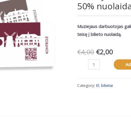
50% nuolaid
Muziejaus darbuotojas gali
teisę į bilieto nuolaidą.
€
4,00
€
2,00
Žaliūkių
Ad
malūnininko
sodybos-
Category:
El. bilietai
muziejaus
lankymo
bilietas
su
50%
nuolaida