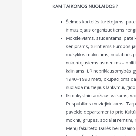
KAM TAIKOMOS NUOLAIDOS ?
Šeimos kortelės turėtojams, patei
ir muziejaus organizuotiems reng
Moksleiviams, studentams, pateik
senjorams, turintiems Europos jau
mokyklos mokiniams, nuolatinės 
nukentėjusiems asmenims – politin
kaliniams, LR nepriklausomybės g
1940–1990 metų okupacijoms dalyv
nuolaida muziejaus lankymui, gid
Ikimokyklinio amžiaus vaikams, v
Respublikos muziejininkams, Tarpt
paveldo departamento prie Kultūr
mokinių grupes, socialiai remtinų 
Menų fakulteto Dailės bei Dizaino