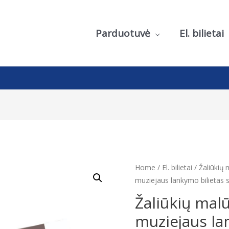
Parduotuvė
El. bilietai
Home
/
El. bilietai
/ Žaliūkių
muziejaus lankymo bilietas 
Žaliūkių mal
muziejaus la