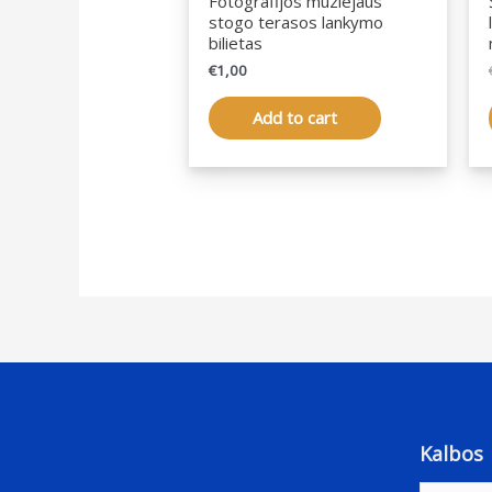
Fotografijos muziejaus
stogo terasos lankymo
bilietas
€
1,00
Add to cart
Kalbos