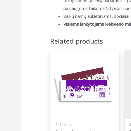
fotografijos būrelių nariams ir 
paslaugoms taikoma 50 proc. nuol
Vaikų namų auklėtiniams, socialia
Visiems lankytojams kiekvieno m
Related products
El. bilietai