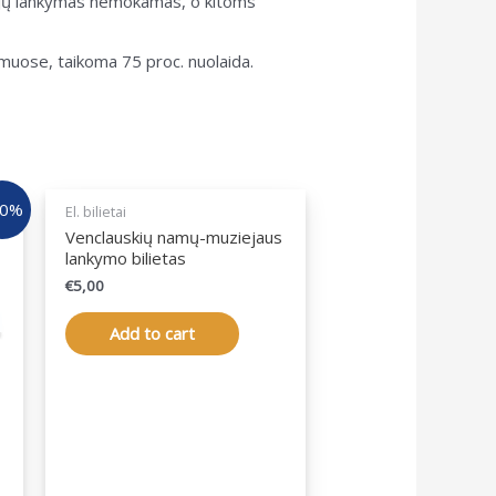
iejų lankymas nemokamas, o kitoms
muose, taikoma 75 proc. nuolaida.
50%
El. bilietai
Venclauskių namų-muziejaus
lankymo bilietas
€
5,00
Add to cart