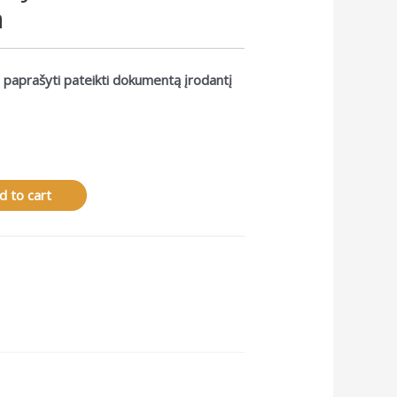
a
 paprašyti pateikti dokumentą įrodantį
d to cart