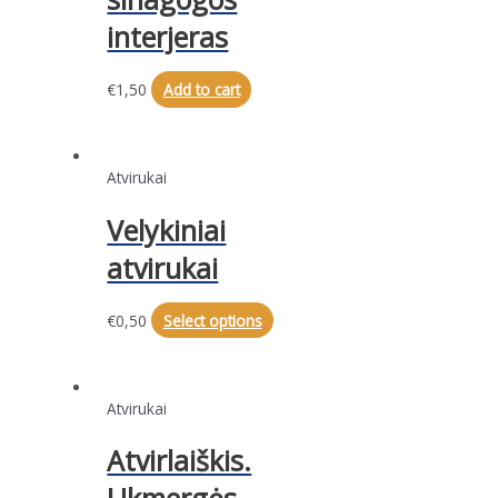
interjeras
€
1,50
Add to cart
Atvirukai
Velykiniai
atvirukai
€
0,50
Select options
Atvirukai
Atvirlaiškis.