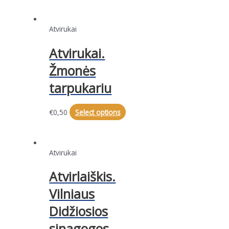
Atvirukai
Atvirukai.
Žmonės
tarpukariu
€
0,50
Select options
Atvirukai
Atvirlaiškis.
Vilniaus
Didžiosios
sinagogos