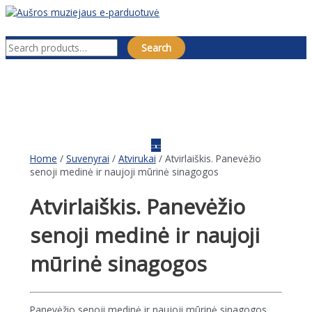
Pereiti
prie
Pagrindinis
Search for:
turinio
meniu
Search
Home
/
Suvenyrai
/
Atvirukai
/ Atvirlaiškis. Panevėžio
senoji medinė ir naujoji mūrinė sinagogos
Atvirlaiškis. Panevėžio
senoji medinė ir naujoji
mūrinė sinagogos
Panevėžio senoji medinė ir naujoji mūrinė sinagogos.