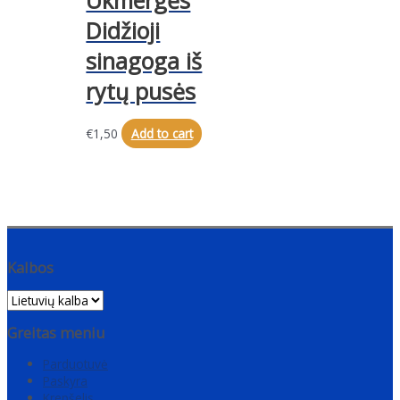
Ukmergės
Didžioji
sinagoga iš
rytų pusės
€
1,50
Add to cart
Kalbos
Greitas meniu
Parduotuvė
Paskyra
Krepšelis