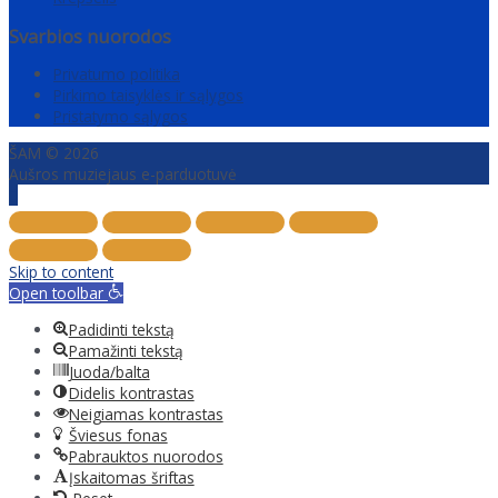
Svarbios nuorodos
Privatumo politika
Pirkimo taisyklės ir sąlygos
Pristatymo sąlygos
ŠAM © 2026
Aušros muziejaus e-parduotuvė
Scroll
to
Top
Skip to content
Open toolbar
Padidinti tekstą
Pamažinti tekstą
Juoda/balta
Didelis kontrastas
Neigiamas kontrastas
Šviesus fonas
Pabrauktos nuorodos
Įskaitomas šriftas