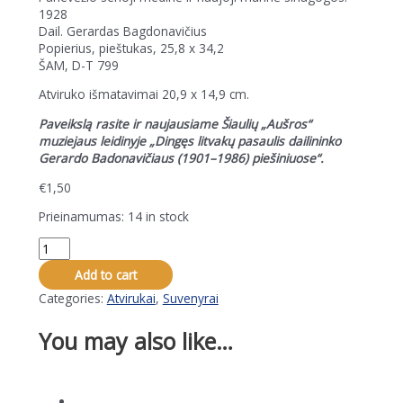
1928
Dail. Gerardas Bagdonavičius
Popierius, pieštukas, 25,8 x 34,2
ŠAM, D-T 799
Atviruko išmatavimai 20,9 x 14,9 cm.
Paveikslą rasite ir naujausiame Šiaulių „Aušros“
muziejaus leidinyje „Dingęs litvakų pasaulis dailininko
Gerardo Badonavičiaus (1901–1986) piešiniuose“.
€
1,50
Prieinamumas:
14 in stock
Atvirlaiškis.
Panevėžio
Add to cart
senoji
medinė
Categories:
Atvirukai
,
Suvenyrai
ir
naujoji
You may also like…
mūrinė
sinagogos
quantity