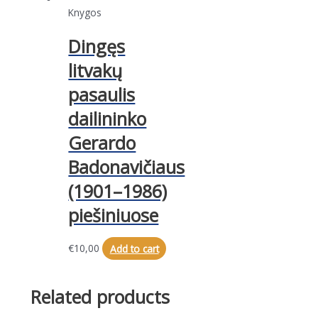
Knygos
Dingęs
litvakų
pasaulis
dailininko
Gerardo
Badonavičiaus
(1901–1986)
piešiniuose
€
10,00
Add to cart
Related products